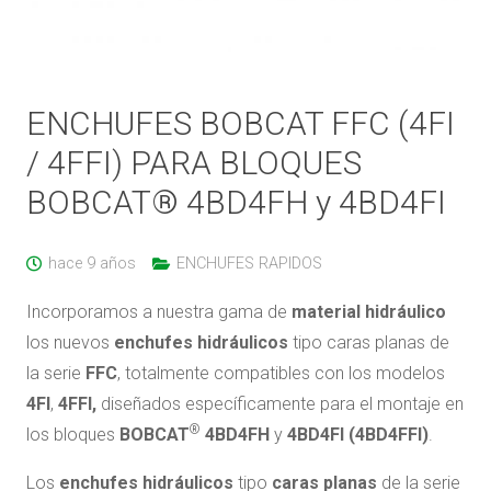
ENCHUFES BOBCAT FFC (4FI
/ 4FFI) PARA BLOQUES
BOBCAT® 4BD4FH y 4BD4FI
hace 9 años
ENCHUFES RAPIDOS
Incorporamos a nuestra gama de
material
hidráulico
los nuevos
enchufes hidráulicos
tipo caras planas de
la serie
FFC
, totalmente compatibles con los modelos
4FI
,
4FFI,
diseñados específicamente para el montaje en
®
los bloques
BOBCAT
4BD4FH
y
4BD4FI (4BD4FFI)
.
Los
enchufes hidráulicos
tipo
caras planas
de la serie