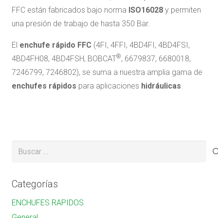
FFC están fabricados bajo norma
ISO16028
y permiten
una presión de trabajo de hasta 350 Bar.
El
enchufe rápido
FFC
(4FI, 4FFI, 4BD4FI, 4BD4FSI,
®
4BD4FH08, 4BD4FSH, BOBCAT
, 6679837, 6680018,
7246799, 7246802), se suma a nuestra amplia gama de
enchufes rápidos
para aplicaciones
hidráulicas
.
Buscar:
Categorías
ENCHUFES RAPIDOS
General