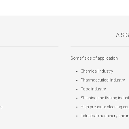
AISI
Some fields of application:
Chemical industry
Pharmaceutical industry
Food industry
Shipping and fishing indus
ns
High pressure cleaning equ
Industrial machinery and in