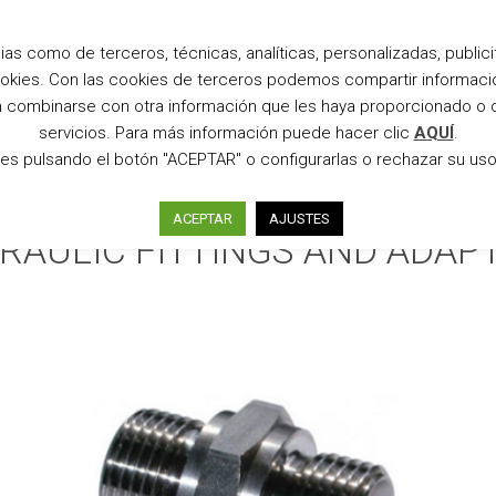
s como de terceros, técnicas, analíticas, personalizadas, publicitar
+34 938 
cookies. Con las cookies de terceros podemos compartir informaci
en combinarse con otra información que les haya proporcionado o 
servicios. Para más información puede hacer clic
AQUÍ
.
OUT US
CONTACT
es pulsando el botón "ACEPTAR" o configurarlas o rechazar su us
ACEPTAR
AJUSTES
RAULIC FITTINGS AND ADAP