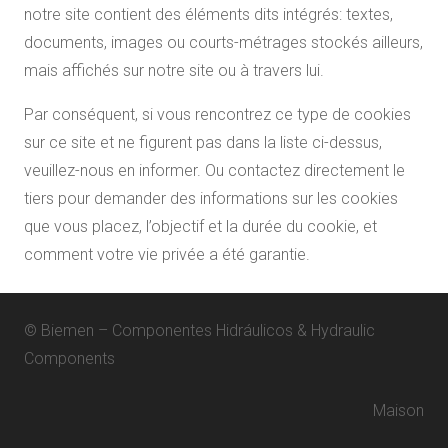
notre site contient des éléments dits intégrés: textes,
documents, images ou courts-métrages stockés ailleurs,
mais affichés sur notre site ou à travers lui.
Par conséquent, si vous rencontrez ce type de cookies
sur ce site et ne figurent pas dans la liste ci-dessus,
veuillez-nous en informer. Ou contactez directement le
tiers pour demander des informations sur les cookies
que vous placez, l’objectif et la durée du cookie, et
comment votre vie privée a été garantie.
© Biemen – Componentes Hidráulicos & Hydraulic
Components
Maison