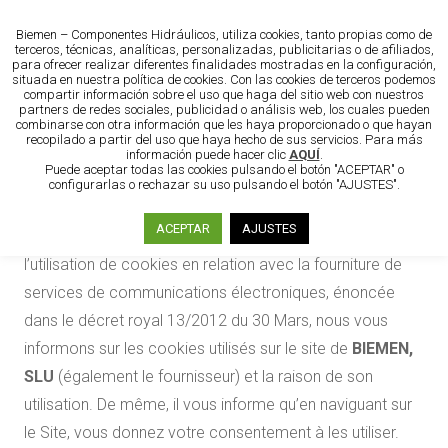
Biemen – Componentes Hidráulicos, utiliza cookies, tanto propias como de
terceros, técnicas, analíticas, personalizadas, publicitarias o de afiliados,
para ofrecer realizar diferentes finalidades mostradas en la configuración,
situada en nuestra política de cookies. Con las cookies de terceros podemos
compartir información sobre el uso que haga del sitio web con nuestros
partners de redes sociales, publicidad o análisis web, los cuales pueden
combinarse con otra información que les haya proporcionado o que hayan
Politique cookies
recopilado a partir del uso que haya hecho de sus servicios. Para más
información puede hacer clic
AQUÍ
.
Puede aceptar todas las cookies pulsando el botón "ACEPTAR" o
configurarlas o rechazar su uso pulsando el botón "AJUSTES".
ANTÉCÉDENTS
ACEPTAR
AJUSTES
Conformément à la réglementation espagnole régissant
l’utilisation de cookies en relation avec la fourniture de
services de communications électroniques, énoncée
dans le décret royal 13/2012 du 30 Mars, nous vous
informons sur les cookies utilisés sur le site de
BIEMEN,
SLU
(également le fournisseur) et la raison de son
utilisation. De même, il vous informe qu’en naviguant sur
le Site, vous donnez votre consentement à les utiliser.