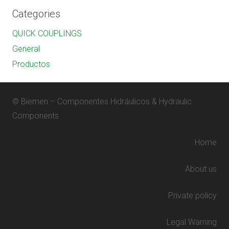
Categories
QUICK COUPLINGS
General
Productos
© Biemen – Componentes Hidráulicos & Hydraulic
Components
Home
About us
Private policy
Legal Warning